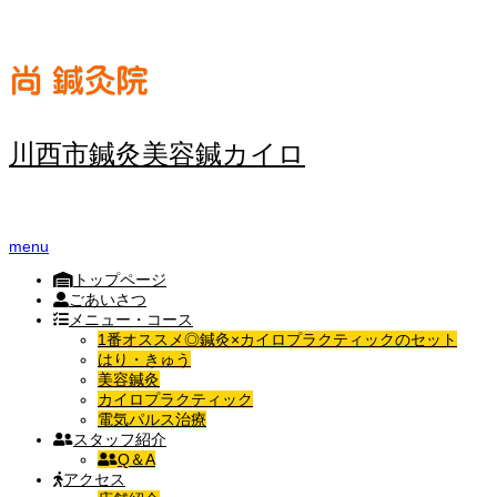
川西市鍼灸美容鍼カイロ
menu
トップページ
ごあいさつ
メニュー・コース
1番オススメ◎鍼灸×カイロプラクティックのセット
はり・きゅう
美容鍼灸
カイロプラクティック
電気パルス治療
スタッフ紹介
Q＆A
アクセス