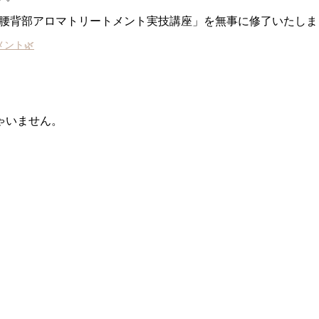
、「腰背部アロマトリートメント実技講座」を無事に修了いたし
ント🌿
ゃいません。