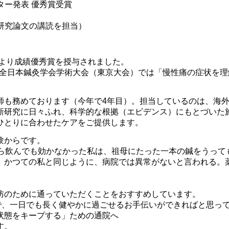
ター発表 優秀賞受賞
灸研究論文の講読を担当）
長より成績優秀賞を授与されました。
月の全日本鍼灸学会学術大会（東京大会）では「慢性痛の症状を
師も務めております（今年で4年目）。担当しているのは、海
新研究に日々ふれ、科学的な根拠（エビデンス）にもとづいた
ひとりに合わせたケアをご提供します。
験からです。
くら飲んでも効かなかった私は、祖母にたった一本の鍼をうって
、かつての私と同じように、病院では異常がないと言われる。
防のために通っていただくことをおすすめしています。
で、一日でも長く健やかに過ごせるお手伝いができればと思っ
状態をキープする」ための通院へ
す。