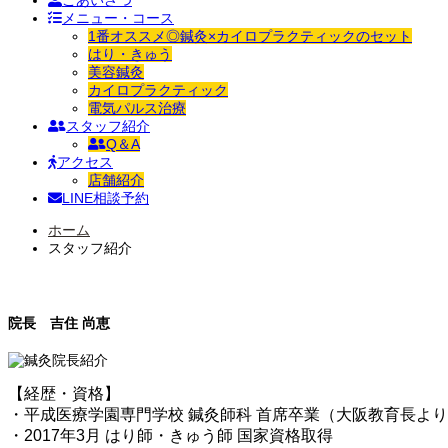
ごあいさつ
メニュー・コース
1番オススメ◎鍼灸×カイロプラクティックのセット
はり・きゅう
美容鍼灸
カイロプラクティック
電気パルス治療
スタッフ紹介
Q＆A
アクセス
店舗紹介
LINE相談予約
ホーム
スタッフ紹介
院長 吉住 尚恵
【経歴・資格】
・平成医療学園専門学校 鍼灸師科 首席卒業（大阪教育長より
・2017年3月 はり師・きゅう師 国家資格取得