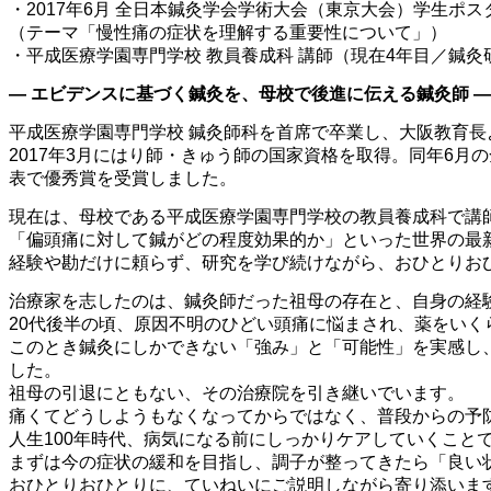
・2017年6月 全日本鍼灸学会学術大会（東京大会）学生ポス
（テーマ「慢性痛の症状を理解する重要性について」）
・平成医療学園専門学校 教員養成科 講師（現在4年目／鍼
― エビデンスに基づく鍼灸を、母校で後進に伝える鍼灸師 ―
平成医療学園専門学校 鍼灸師科を首席で卒業し、大阪教育
2017年3月にはり師・きゅう師の国家資格を取得。同年6
表で優秀賞を受賞しました。
現在は、母校である平成医療学園専門学校の教員養成科で講
「偏頭痛に対して鍼がどの程度効果的か」といった世界の最
経験や勘だけに頼らず、研究を学び続けながら、おひとりお
治療家を志したのは、鍼灸師だった祖母の存在と、自身の経
20代後半の頃、原因不明のひどい頭痛に悩まされ、薬をい
このとき鍼灸にしかできない「強み」と「可能性」を実感し
した。
祖母の引退にともない、その治療院を引き継いでいます。
痛くてどうしようもなくなってからではなく、普段からの予
人生100年時代、病気になる前にしっかりケアしていくこと
まずは今の症状の緩和を目指し、調子が整ってきたら「良い
おひとりおひとりに、ていねいにご説明しながら寄り添いま