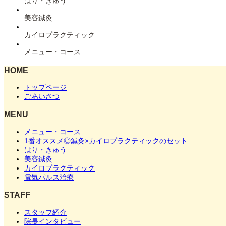
はり・きゅう
美容鍼灸
カイロプラクティック
メニュー・コース
HOME
トップページ
ごあいさつ
MENU
メニュー・コース
1番オススメ◎鍼灸×カイロプラクティックのセット
はり・きゅう
美容鍼灸
カイロプラクティック
電気パルス治療
STAFF
スタッフ紹介
院長インタビュー