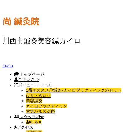
川西市鍼灸美容鍼カイロ
menu
トップページ
ごあいさつ
メニュー・コース
1番オススメ◎鍼灸×カイロプラクティックのセット
はり・きゅう
美容鍼灸
カイロプラクティック
電気パルス治療
スタッフ紹介
Q＆A
アクセス