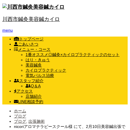
川西市鍼灸美容鍼カイロ
menu
トップページ
ごあいさつ
メニュー・コース
1番オススメ◎鍼灸×カイロプラクティックのセット
はり・きゅう
美容鍼灸
カイロプラクティック
電気パルス治療
スタッフ紹介
Q＆A
アクセス
店舗紹介
LINE相談予約
ホーム
ブログ
ブログ
,
出張施術
nicoriアロマテラピースクール様 にて、2月10日美容鍼出張で