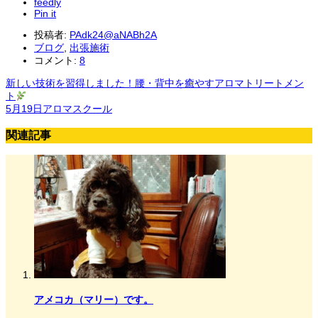
feedly
Pin it
投稿者:
PAdk24@aNABh2A
ブログ
,
出張施術
コメント:
8
新しい技術を習得しました！腰・背中を癒やすアロマトリートメン
ト
5月19日アロマスクール
関連記事
アメコカ（マリー）です。