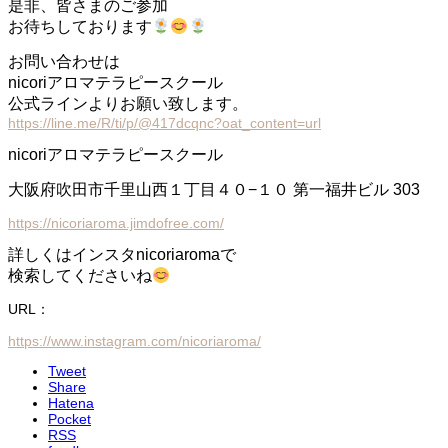
是非、皆さまのご参加
お待ちしております
お問い合わせは
nicoriアロマテラピースクール
公式ラインよりお願い致します。
https://line.me/R/ti/p/@417dcqnc?oat_content=url
nicoriアロマテラピースクール
大阪府吹田市千里山西１丁目４０−１０ 第一福井ビル 303
https://nicoriaroma.jimdofree.com/
詳しくはインスタnicoriaromaで
検索してくださいね
URL：
https://www.instagram.com/nicoriaroma/
Tweet
Share
Hatena
Pocket
RSS