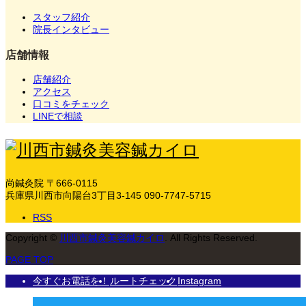
スタッフ紹介
院長インタビュー
店舗情報
店舗紹介
アクセス
口コミをチェック
LINEで相談
尚鍼灸院
〒666-0115
兵庫県川西市向陽台3丁目3-145
090-7747-5715
RSS
Copyright
©
川西市鍼灸美容鍼カイロ
. All Rights Reserved.
PAGE TOP
今すぐお電話を！
ルートチェック
Instagram