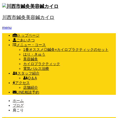
川西市鍼灸美容鍼カイロ
menu
トップページ
ごあいさつ
メニュー・コース
1番オススメ◎鍼灸×カイロプラクティックのセット
はり・きゅう
美容鍼灸
カイロプラクティック
電気パルス治療
スタッフ紹介
Q＆A
アクセス
店舗紹介
LINE相談予約
ホーム
ブログ
肩こり